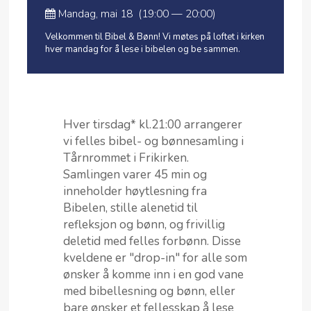
Mandag, mai 18 (19:00 — 20:00)
Velkommen til Bibel & Bønn! Vi møtes på loftet i kirken
hver mandag for å lese i bibelen og be sammen.
Hver tirsdag* kl.21:00 arrangerer
vi felles bibel- og bønnesamling i
Tårnrommet i Frikirken.
Samlingen varer 45 min og
inneholder høytlesning fra
Bibelen, stille alenetid til
refleksjon og bønn, og frivillig
deletid med felles forbønn. Disse
kveldene er "drop-in" for alle som
ønsker å komme inn i en god vane
med bibellesning og bønn, eller
bare ønsker et fellesskap å lese