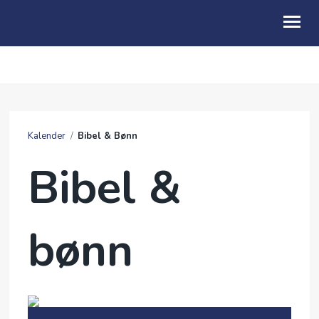
OM OSS
NESTE SØNDAG
Kalender
/
Bibel & Bønn
BLI MED
Bibel &
KALENDER
GIVERTJENESTE
bønn
FRIMAT
TALER