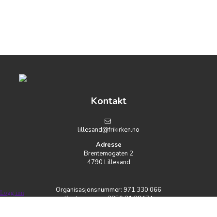
Kontakt
lillesand@frikirken.no
Adresse
Brentemogaten 2
4790 Lillesand
Organisasjonsnummer: 971 330 066
Logg inn
Kontonummer: 2850.21.38474