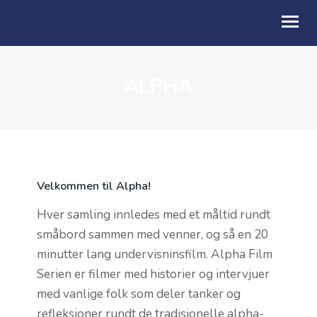
ALPHA
OM OSS
NESTE SØNDAG
BLI MED
KALENDER
Velkommen til Alpha!
GIVERTJENESTE
Hver samling innledes med et måltid rundt
småbord sammen med venner, og så en 20
FRIMAT
minutter lang undervisninsfilm. Alpha Film
TALER
Serien er filmer med historier og intervjuer
med vanlige folk som deler tanker og
refleksjoner rundt de tradisjonelle alpha-