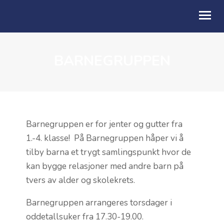
BARNEGRUPPEN
OM OSS
NESTE SØNDAG
BLI MED
KALENDER
Barnegruppen er for jenter og gutter fra
1.-4. klasse! På Barnegruppen håper vi å
GIVERTJENESTE
tilby barna et trygt samlingspunkt hvor de
kan bygge relasjoner med andre barn på
FRIMAT
tvers av alder og skolekrets.
TALER
Barnegruppen arrangeres torsdager i
oddetallsuker fra 17.30-19.00.