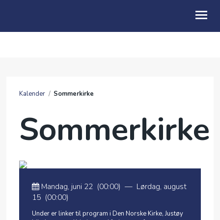
OM OSS
NESTE SØNDAG
Kalender
/
Sommerkirke
BLI MED
Sommerkirke
KALENDER
GIVERTJENESTE
FRIMAT
TALER
Mandag, juni 22 (00:00)
—
Lørdag, august
15 (00:00)
Under er linker til program i Den Norske Kirke, Justøy