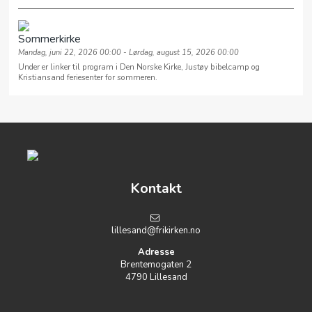
Sommerkirke
Mandag, juni 22, 2026 00:00 - Lørdag, august 15, 2026 00:00
Under er linker til program i Den Norske Kirke, Justøy bibelcamp og
Kristiansand feriesenter for sommeren.
Kontakt
lillesand@frikirken.no
Adresse
Brentemogaten 2
4790 Lillesand