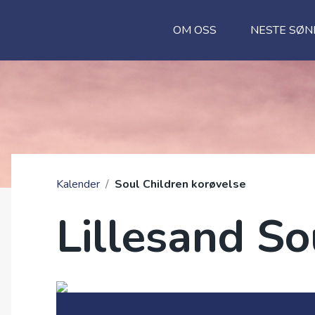
OM OSS
NESTE SØ
Kalender
/
Soul Children korøvelse
Lillesand S