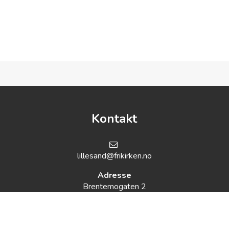
Kontakt
lillesand@frikirken.no
Adresse
Brentemogaten 2
4790 Lillesand