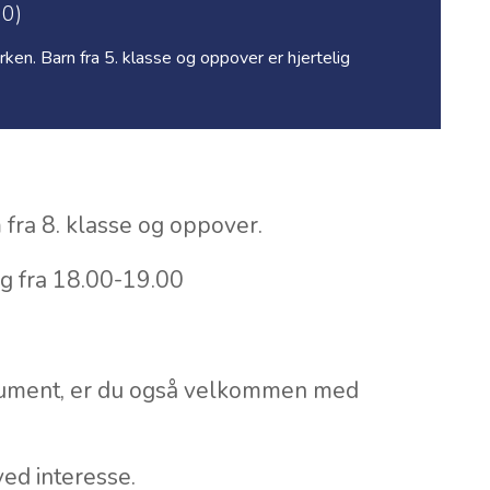
00)
irken. Barn fra 5. klasse og oppover er hjertelig
 fra 8. klasse og oppover.
dag fra 18.00-19.00
trument, er du også velkommen med
ed interesse.