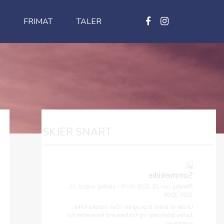
FRIMAT
TALER
SKJER SNART
Sommerkirke
Mandag, juni 22, 2026 00:00 - Lørdag, august 15,
2026 00:00
Under er linker til program i Den Norske Kirke,
Justøy bibelcamp og Kristiansand feriesenter for
sommeren.