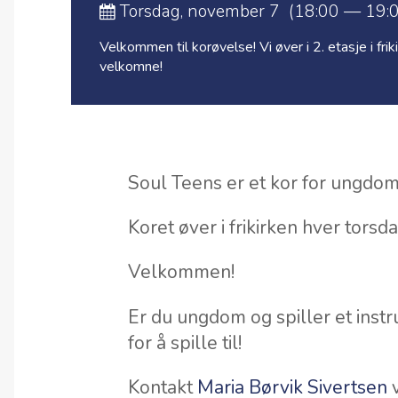
Torsdag, november 7 (18:00 — 19:
Velkommen til korøvelse! Vi øver i 2. etasje i frik
velkomne!
Soul Teens er et kor for ungdom
Koret øver i frikirken hver tors
Velkommen!
Er du ungdom og spiller et ins
for å spille til!
Kontakt
Maria Børvik Sivertsen
v